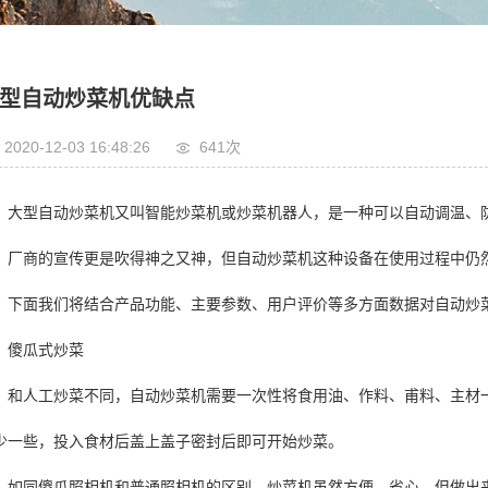
馅料搅拌炒锅
馅料搅拌炒锅
药材炒熬制设备
药材炒熬制设备
五谷杂粮炒制设备
五谷杂粮炒制设备
型自动炒菜机优缺点
卧式搅拌机
卧式搅拌机
2020-12-03 16:48:26
641次
果脯蜜饯真空浸糖机
果脯蜜饯真空浸糖机
大型自动炒菜机又叫智能炒菜机或炒菜机器人，是一种可以自动调温、
坚果挂糖油炸设备
坚果挂糖油炸设备
高压蒸煮锅设备
高压蒸煮锅设备
，厂商的宣传更是吹得神之又神，但自动炒菜机这种设备在使用过程中仍
夹层锅
夹层锅
下面我们将结合产品功能、主要参数、用户评价等多方面数据对自动炒
纳豆/糖纳豆设备
纳豆/糖纳豆设备
傻瓜式炒菜
传统奶制品加工设备
传统奶制品加工设备
和人工炒菜不同，自动炒菜机需要一次性将食用油、作料、甫料、主材
少一些，投入食材后盖上盖子密封后即可开始炒菜。
如同傻瓜照相机和普通照相机的区别，炒菜机虽然方便、省心，但做出