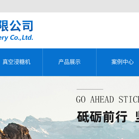
真空浸糖机
产品展示
案例中心
全自动炒菜机
全自动炒菜机
发货图片
真空浸糖机
产品展示
案例中心
多爪搅拌炒锅
多爪搅拌炒锅
安装现场
爆米花机
爆米花机
案例图片
火锅底料炒料机
火锅底料炒料机
视频中心
酱料搅拌炒锅
酱料搅拌炒锅