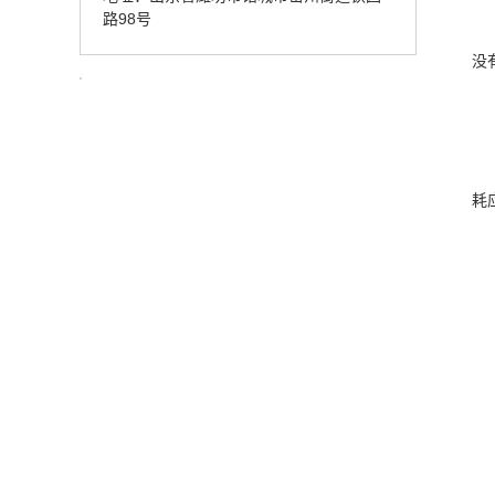
路98号
没
耗