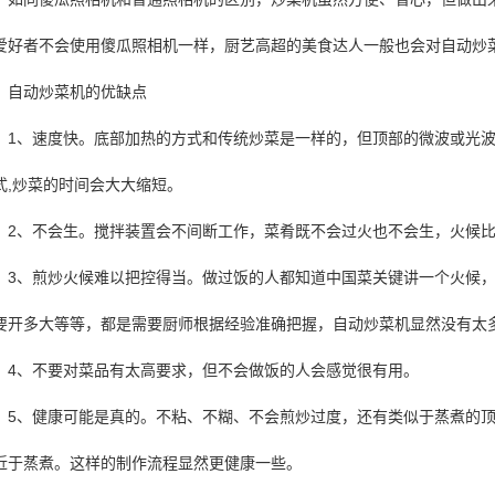
爱好者不会使用傻瓜照相机一样，厨艺高超的美食达人一般也会对自动炒
自动炒菜机的优缺点
1、速度快。底部加热的方式和传统炒菜是一样的，但顶部的微波或光
式,炒菜的时间会大大缩短。
2、不会生。搅拌装置会不间断工作，菜肴既不会过火也不会生，火候
3、煎炒火候难以把控得当。做过饭的人都知道中国菜关键讲一个火候
要开多大等等，都是需要厨师根据经验准确把握，自动炒菜机显然没有太
4、不要对菜品有太高要求，但不会做饭的人会感觉很有用。
5、健康可能是真的。不粘、不糊、不会煎炒过度，还有类似于蒸煮的
近于蒸煮。这样的制作流程显然更健康一些。